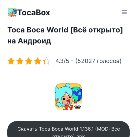
Перейти
к
TocaBox
содержимому
Toca Boca World [Всё открыто]
на Андроид
4.3/5 - (52027 голосов)
Скачать Toca Boca World 1.136.1 (MOD: Всё
открыто) apk