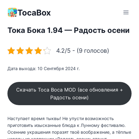
Перейти
к
TocaBox
содержимому
Тока Бока 1.94 — Радость осени
4.2/5 - (9 голосов)
Дата выхода: 10 Сентября 2024 г.
Скачать Toca Boca MOD (все обновления +
Радость осени)
Наступает время тыквы! Не упусти возможность
приготовить изысканные блюда к Лунному фестивалю.
Осенние украшения поразят твоё воображение, а тёплые
наряды из коллекции «Радость осени» станут