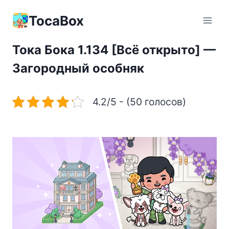
Перейти
к
TocaBox
содержимому
Тока Бока 1.134 [Всё открыто] —
Загородный особняк
4.2/5 - (50 голосов)